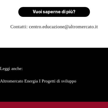
Vuoi saperne di più?
Contatti:
centro.educazione@altromercato.it
Leggi anche:
Altromercato Energia
I Progetti di sviluppo