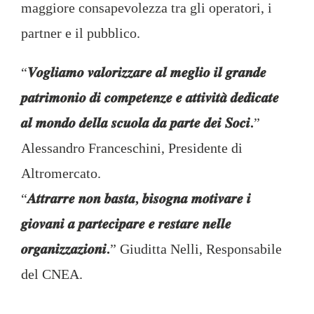
maggiore consapevolezza tra gli operatori, i
partner e il pubblico.
“
𝑽𝒐𝒈𝒍𝒊𝒂𝒎𝒐 𝒗𝒂𝒍𝒐𝒓𝒊𝒛𝒛𝒂𝒓𝒆 𝒂𝒍 𝒎𝒆𝒈𝒍𝒊𝒐 𝒊𝒍 𝒈𝒓𝒂𝒏𝒅𝒆
𝒑𝒂𝒕𝒓𝒊𝒎𝒐𝒏𝒊𝒐 𝒅𝒊 𝒄𝒐𝒎𝒑𝒆𝒕𝒆𝒏𝒛𝒆 𝒆 𝒂𝒕𝒕𝒊𝒗𝒊𝒕𝒂̀ 𝒅𝒆𝒅𝒊𝒄𝒂𝒕𝒆
𝒂𝒍 𝒎𝒐𝒏𝒅𝒐 𝒅𝒆𝒍𝒍𝒂 𝒔𝒄𝒖𝒐𝒍𝒂 𝒅𝒂 𝒑𝒂𝒓𝒕𝒆 𝒅𝒆𝒊 𝑺𝒐𝒄𝒊.
”
Alessandro Franceschini, Presidente di
Altromercato.
“
𝑨𝒕𝒕𝒓𝒂𝒓𝒓𝒆 𝒏𝒐𝒏 𝒃𝒂𝒔𝒕𝒂, 𝒃𝒊𝒔𝒐𝒈𝒏𝒂 𝒎𝒐𝒕𝒊𝒗𝒂𝒓𝒆 𝒊
𝒈𝒊𝒐𝒗𝒂𝒏𝒊 𝒂 𝒑𝒂𝒓𝒕𝒆𝒄𝒊𝒑𝒂𝒓𝒆 𝒆 𝒓𝒆𝒔𝒕𝒂𝒓𝒆 𝒏𝒆𝒍𝒍𝒆
𝒐𝒓𝒈𝒂𝒏𝒊𝒛𝒛𝒂𝒛𝒊𝒐𝒏𝒊.
” Giuditta Nelli, Responsabile
del CNEA.