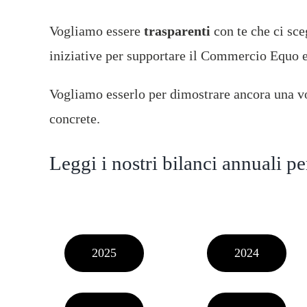
FILIERE PER LE
Vogliamo essere
trasparenti
con te che ci sceg
iniziative per supportare il Commercio Equo e 
NEWS
IMPRESE
Vogliamo esserlo per dimostrare ancora una vo
concrete.
Leggi i nostri bilanci annuali pe
2025
2024