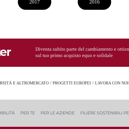
2017
2016
ter
Diventa subito parte del cambiamento e ottien
sul tuo primo acquisto equo e solidale
RSITÀ E ALTROMERCATO
PROGETTI EUROPEI
LAVORA CON NOI
IBILITÀ
PER TE
PER LE AZIENDE
FILIERE SOSTENIBILI P