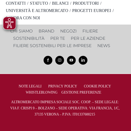
CONTATTI
STATUTO
BILANCI
PRODUTTORI
UNIVERSITÀ E ALTROMERCATO
PROGETTI EUROPEI
LAVORA CON NOI
CHI SIAMO
BRAND
NEGOZI
FILIERE
SOSTENIBILITÀ
PER TE
PER LE AZIENDE
FILIERE SOSTENIBILI PER LE IMPRESE
NEWS
NOTE LEGALI
PRIVACY POLICY
COOKIE POLICY
WHISTLEBLOWING
GESTIONE PREFERENZE
ALTROMERCATO IMPRESA SOCIALE SOC. COOP. – SEDE LEGALE:
VIA F. CRISPI 9 – BOLZANO – SEDE OPERATIVA: VIA FRANCIA, 1/C,
37135 VERONA – P.IVA: IT01337600215