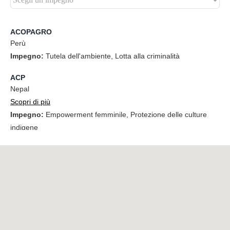
NEWS
ACOPAGRO
SHOP ONLINE
Perù
Impegno:
Tutela dell'ambiente, Lotta alla criminalità
ACP
Nepal
Scopri di più
Impegno:
Empowerment femminile, Protezione delle culture
indigene
ACPCU
Uganda
Scopri di più
Impegno:
Empowerment femminile, Sviluppo delle comunità,
Salvaguardia della biodiversità
AGRINOVA