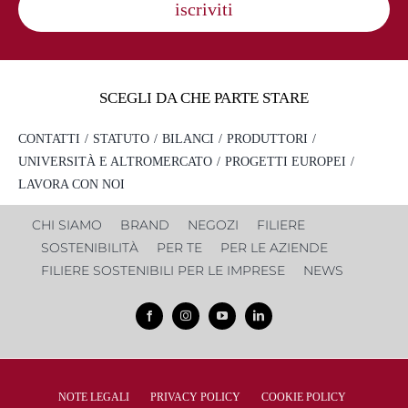
iscriviti
ANAPQUI
Bolivia
Scopri di più
SCEGLI DA CHE PARTE STARE
Impegno:
Salvaguardia della biodiversità, Sviluppo delle
comunità, Protezione delle culture indigene, Tutela dell'ambiente
CONTATTI
STATUTO
BILANCI
PRODUTTORI
AOWA
UNIVERSITÀ E ALTROMERCATO
PROGETTI EUROPEI
Palestina
LAVORA CON NOI
Scopri di più
CHI SIAMO
BRAND
NEGOZI
FILIERE
Impegno:
Empowerment femminile
SOSTENIBILITÀ
PER TE
PER LE AZIENDE
APICOOP
FILIERE SOSTENIBILI PER LE IMPRESE
NEWS
Cile
Scopri di più
Impegno:
Salvaguardia della biodiversità, Tutela dell'ambiente,
Sviluppo delle comunità
ASHA
NOTE LEGALI
PRIVACY POLICY
COOKIE POLICY