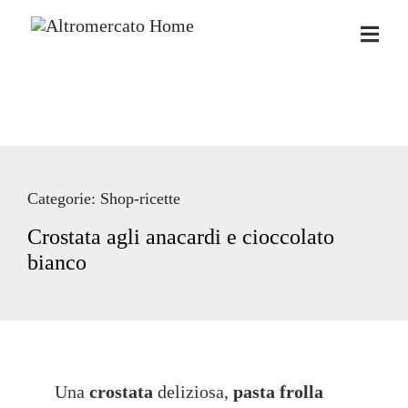
Salta
SOSTENIBILITÀ
al
contenuto
PER TE
PER LE AZIENDE
FILIERE PER LE IMPRESE
Categorie:
Shop-ricette
NEWS
Crostata agli anacardi e cioccolato
bianco
SHOP ONLINE
Una
crostata
deliziosa,
pasta frolla