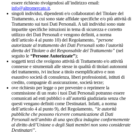
essere richiesto rivolgendosi all’indirizzo email:
info@altromercato.it
.
singoli individui, dipendenti e/o collaboratori del Titolare del
Trattamento, a cui sono state affidate specifiche e/o più attività di
Trattamento sui tuoi Dati Personali. A tali individui sono state
impartite specifiche istruzioni in tema di sicurezza e corretto
utilizzo dei Dati Personali e vengono definiti, a norma
dell’articolo 4 al punto 10) del Regolamento,
“persone
autorizzate al trattamento dei Dati Personali sotto l’autorità
diretta del Titolare o del Responsabile del Trattamento”
(nel
seguito le
“Persone Autorizzate”
);
soggetti terzi che svolgono attività di Trattamento e/o attività
connesse e strumentali alle stesse in qualità di titolari autonomi
del trattamento, ivi incluse a titolo esemplificativo e non
esaustivo società di consulenza, liberi professionisti, istituti di
credito, compagnie di assicurazione, società terze;
ove richiesto per legge o per prevenire o reprimere la
commissione di un reato i tuoi Dati Personali potranno essere
comunicati ad enti pubblici o all’autorità giudiziaria senza che
questi vengano definiti come Destinatari. Infatti, a norma
dell’articolo 4 al punto 9), del Regolamento,
“le autorità
pubbliche che possono ricevere comunicazione di Dati
Personali nell’ambito di una specifica indagine conformemente
al diritto dell’Unione o degli Stati membri non sono considerate
Destinatari”
.