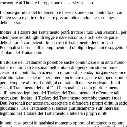
consentire al Titolare l’erogazione dei servizi sul sito.
La base giuridica del trattamento è l’esecuzione di un contratto di cui
l’interessato è parte o di misure precontrattuali adottate su richiesta
dello stesso.
Inoltre, il Titolare del Trattamento potrà trattare i tuoi Dati Personali per
adempiere ad obblighi di legge e dare riscontro a richieste da parte
delle autorità competenti. In tal caso il Trattamento dei tuoi Dati
Personali si baserà sull’adempimento ad obblighi legali cui è soggetto il
Titolare del Trattamento.
Il Titolare del Trattamento potrebbe anche comunicare o in altro modo
trattare i tuoi Dati Personali nell’ambito di operazioni straordinarie,
cessioni di contratto, di azienda o di ramo d’azienda, riorganizzazioni e
ristrutturazioni societarie per poter concludere e gestire tali operazioni o
per adempiere ai propri obblighi contrattuali da esse derivanti. In tal
caso, il Trattamento dei tuoi Dati Personali si baserà giuridicamente
sull’interesse legittimo del Titolare del Trattamento ad effettuare tali
operazioni. Inoltre, il Titolare del Trattamento potrebbe trattare i tuoi
Dati Personali per accertare, esercitare e difendere i propri diritti in sed
giudiziaria. Tale Trattamento si baserà giuridicamente sull’interesse
legittimo del Titolare del Trattamento a tutelare i propri diritti.
In ogni caso potrai in qualsiasi momento opporti al trattamento oppure