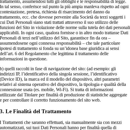
trattamento, assumendosi tutti gli obblighi e le responsabilità di legge.
In tal senso, conferisce sul punto la più ampia manleva rispetto ad ogni
contestazione, pretesa, richiesta di risarcimento del danno da
trattamento, ecc. che dovesse pervenire alla Società da terzi soggetti i
cui Dati Personali siano stati trattati attraverso il suo utilizzo delle
funzioni del Sito in violazione delle norme sulla tutela dei dati personal
applicabili. In ogni caso, qualora fornisse o in altro modo trattasse Dati
Personali di terzi nell’utilizzo del Sito, garantisce fin da ora –
assumendosene ogni connessa responsabilità – che tale particolare
ipotesi di trattamento si fonda su un’idonea base giuridica ai sensi
dell’art. 6 del Regolamento che legittima il trattamento delle
informazioni in questione.
b) quelli raccolti in fase di navigazione del sito: (ad esempio: gli
indirizzi IP, l’identificativo della singola sessione, l’identificativo
(Device ID), la marca ed il modello del dispositivo, altri parametri
relativi al sistema operativo del dispositivo, la tipologia e qualità della
connessione usata (es. mobile, Wi-Fi). Si tratta di informazioni
utilizzate dal Titolare per finalità di produzione di statistiche aggregate
e per controllare il corretto funzionamento del sito web.
3. Le Finalità del Trattamento
I Trattamenti che saranno effettuati, sia manualmente sia con mezzi
automatizzati, sui tuoi Dati Personali hanno per finalità quella di