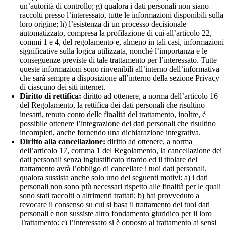
un’autorità di controllo; g) qualora i dati personali non siano
raccolti presso l’interessato, tutte le informazioni disponibili sulla
loro origine; h) l’esistenza di un processo decisionale
automatizzato, compresa la profilazione di cui all’articolo 22,
commi 1 e 4, del regolamento e, almeno in tali casi, informazioni
significative sulla logica utilizzata, nonché l’importanza e le
conseguenze previste di tale trattamento per l’interessato. Tutte
queste informazioni sono rinvenibili all’interno dell’informativa
che sarà sempre a disposizione all’interno della sezione Privacy
di ciascuno dei siti internet.
Diritto di rettifica:
diritto ad ottenere, a norma dell’articolo 16
del Regolamento, la rettifica dei dati personali che risultino
inesatti, tenuto conto delle finalità del trattamento, inoltre, è
possibile ottenere l’integrazione dei dati personali che risultino
incompleti, anche fornendo una dichiarazione integrativa.
Diritto alla cancellazione:
diritto ad ottenere, a norma
dell’articolo 17, comma 1 del Regolamento, la cancellazione dei
dati personali senza ingiustificato ritardo ed il titolare del
trattamento avrà l’obbligo di cancellare i tuoi dati personali,
qualora sussista anche solo uno dei seguenti motivi: a) i dati
personali non sono più necessari rispetto alle finalità per le quali
sono stati raccolti o altrimenti trattati; b) hai provveduto a
revocare il consenso su cui si basa il trattamento dei tuoi dati
personali e non sussiste altro fondamento giuridico per il loro
Trattamento; c) l’interessato si è opposto al trattamento ai sensi