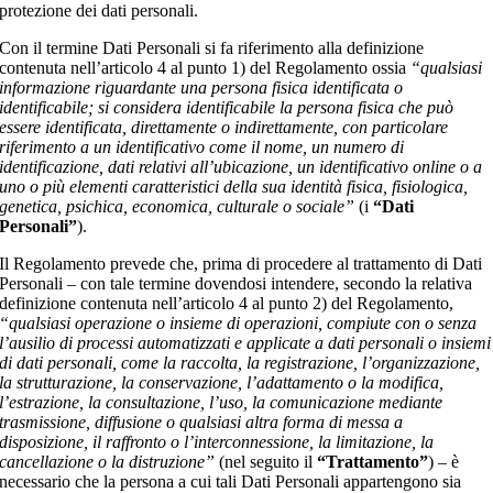
protezione dei dati personali.
Con il termine Dati Personali si fa riferimento alla definizione
contenuta nell’articolo 4 al punto 1) del Regolamento ossia
“qualsiasi
informazione riguardante una persona fisica identificata o
identificabile; si considera identificabile la persona fisica che può
essere identificata, direttamente o indirettamente, con particolare
riferimento a un identificativo come il nome, un numero di
identificazione, dati relativi all’ubicazione, un identificativo online o a
uno o più elementi caratteristici della sua identità fisica, fisiologica,
genetica, psichica, economica, culturale o sociale”
(i
“Dati
Personali”
).
Il Regolamento prevede che, prima di procedere al trattamento di Dati
Personali – con tale termine dovendosi intendere, secondo la relativa
definizione contenuta nell’articolo 4 al punto 2) del Regolamento,
“qualsiasi operazione o insieme di operazioni, compiute con o senza
l’ausilio di processi automatizzati e applicate a dati personali o insiemi
di dati personali, come la raccolta, la registrazione, l’organizzazione,
la strutturazione, la conservazione, l’adattamento o la modifica,
l’estrazione, la consultazione, l’uso, la comunicazione mediante
trasmissione, diffusione o qualsiasi altra forma di messa a
disposizione, il raffronto o l’interconnessione, la limitazione, la
cancellazione o la distruzione”
(nel seguito il
“Trattamento”
) – è
necessario che la persona a cui tali Dati Personali appartengono sia