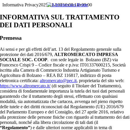
PRODUTTORI
Salta
Informativa Privacy
2025-11-10T10:08:14+00:00
al
contenuto
INFORMATIVA SUL TRATTAMENTO
SOSTENIBILITÀ
DEI DATI PERSONALI
PER TE
Premessa
Ai sensi e per gli effetti dell’art. 13 del Regolamento generale sulla
PER LE AZIENDE
protezione dei dati 2016/679,
ALTROMERCATO IMPRESA
SOCIALE SOC. COOP
. con sede legale in Bolzano (BZ) via
Francesco Crispi 9 – Codice fiscale e p.iva: IT01337600215, Società
FILIERE PER LE IMPRESE
iscritta alla Camera di Commercio Industria Artigianato Turismo e
Agricoltura di Bolzano – REA BZ 116817, indirizzo di posta
elettronica certificata:
altromercato@pec.it
, proprietaria del sito web:
NEWS
https://www.altromercato.it/
(di seguito il Titolare del Trattamento),
considera di fondamentale importanza la tutela dei tuoi dati personali
garantendo che il trattamento degli stessi, effettuato con qualsiasi
SHOP ONLINE
modalità, sia automatizzata che cartacea, avvenga nel pieno rispetto
delle tutele e dei diritti riconosciuti dal Regolamento (UE) 2016/679
del Parlamento Europeo e del Consiglio, del 27 aprile 2016, relativo
alla protezione delle persone fisiche con riguardo al trattamento dei dati
personali, nonché alla libera circolazione di tali dati (il
“Regolamento”
) e dalle ulteriori norme applicabili in tema di