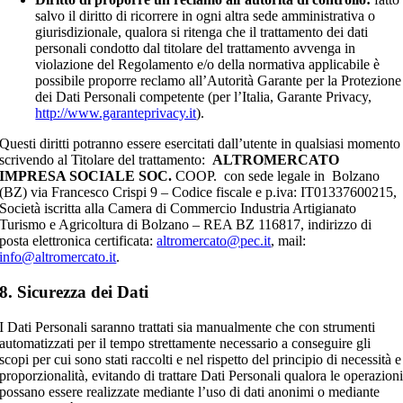
salvo il diritto di ricorrere in ogni altra sede amministrativa o
giurisdizionale, qualora si ritenga che il trattamento dei dati
personali condotto dal titolare del trattamento avvenga in
violazione del Regolamento e/o della normativa applicabile è
possibile proporre reclamo all’Autorità Garante per la Protezione
dei Dati Personali competente (per l’Italia, Garante Privacy,
http://www.garanteprivacy.it
).
Questi diritti potranno essere esercitati dall’utente in qualsiasi momento
scrivendo al Titolare del trattamento:
ALTROMERCATO
IMPRESA SOCIALE SOC.
COOP. con sede legale in Bolzano
(BZ) via Francesco Crispi 9 – Codice fiscale e p.iva: IT01337600215,
Società iscritta alla Camera di Commercio Industria Artigianato
Turismo e Agricoltura di Bolzano – REA BZ 116817, indirizzo di
posta elettronica certificata:
altromercato@pec.it
, mail:
info@altromercato.it
.
8. Sicurezza dei Dati
I Dati Personali saranno trattati sia manualmente che con strumenti
automatizzati per il tempo strettamente necessario a conseguire gli
scopi per cui sono stati raccolti e nel rispetto del principio di necessità e
proporzionalità, evitando di trattare Dati Personali qualora le operazion
possano essere realizzate mediante l’uso di dati anonimi o mediante