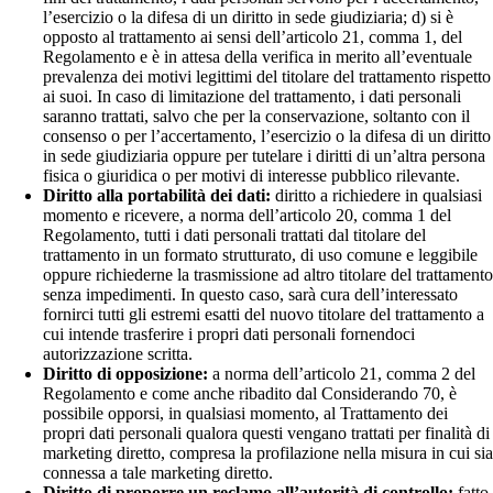
l’esercizio o la difesa di un diritto in sede giudiziaria; d) si è
opposto al trattamento ai sensi dell’articolo 21, comma 1, del
Regolamento e è in attesa della verifica in merito all’eventuale
prevalenza dei motivi legittimi del titolare del trattamento rispetto
ai suoi. In caso di limitazione del trattamento, i dati personali
saranno trattati, salvo che per la conservazione, soltanto con il
consenso o per l’accertamento, l’esercizio o la difesa di un diritto
in sede giudiziaria oppure per tutelare i diritti di un’altra persona
fisica o giuridica o per motivi di interesse pubblico rilevante.
Diritto alla portabilità dei dati:
diritto a richiedere in qualsiasi
momento e ricevere, a norma dell’articolo 20, comma 1 del
Regolamento, tutti i dati personali trattati dal titolare del
trattamento in un formato strutturato, di uso comune e leggibile
oppure richiederne la trasmissione ad altro titolare del trattament
senza impedimenti. In questo caso, sarà cura dell’interessato
fornirci tutti gli estremi esatti del nuovo titolare del trattamento a
cui intende trasferire i propri dati personali fornendoci
autorizzazione scritta.
Diritto di opposizione:
a norma dell’articolo 21, comma 2 del
Regolamento e come anche ribadito dal Considerando 70, è
possibile opporsi, in qualsiasi momento, al Trattamento dei
propri dati personali qualora questi vengano trattati per finalità di
marketing diretto, compresa la profilazione nella misura in cui si
connessa a tale marketing diretto.
Diritto di proporre un reclamo all’autorità di controllo:
fatto