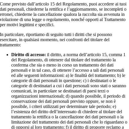
Come previsto dall’articolo 15 del Regolamento, puoi accedere ai tuoi
dati personali, chiederne la rettifica e l’aggiornamento, se incompleti o
erronei, chiederne la cancellazione qualora la raccolta sia avvenuta in
violazione di una legge o regolamento, nonché opporti al Trattamento
per motivi legittimi e specifici.
In particolare, riportiamo di seguito tutti i diritti che si possono
esercitare, in qualsiasi momento, nei confronti del titolare del
trattamento:
Diritto di accesso:
il diritto, a norma dell’articolo 15, comma 1
del Regolamento, di ottenere dal titolare del trattamento la
conferma che sia o meno in corso un trattamento dei dati
personali e in tal caso, di ottenere l’accesso a tali dati personali
ed alle seguenti informazioni: a) le finalità del trattamento; b) le
categorie di dati personali in questione; c) i destinatari o le
categorie di destinatari a cui i dati personali sono stati o saranno
comunicati, in particolare se destinatari di paesi terzi o
organizzazioni internazionali; d) quando possibile, il periodo di
conservazione dei dati personali previsto oppure, se non è
possibile, i criteri utilizzati per determinare tale periodo; e)
l’esistenza del diritto dell’interessato di chiedere al titolare del
trattamento la rettifica o la cancellazione dei dati personali o la
limitazione del trattamento dei dati personali che lo riguardano o
di opporsi al loro trattamento; f) il diritto di proporre reclamo a