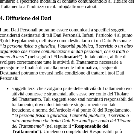
limitarlo a specifiche modalità di contatto comunicandolo al Titolare de
Trattamento all’indirizzo mail: info@altromercato.it.
4. Diffusione dei Dati
I tuoi Dati Personali potranno essere comunicati a specifici soggetti
considerati destinatari di tali Dati Personali. Infatti, l’articolo 4 al punto
9) del Regolamento, definisce come destinatario di un Dato Personale
“la persona fisica o giuridica, l’autorità pubblica, il servizio o un altro
organismo che riceve comunicazione di dati personali, che si tratti o
meno di terzi”
(nel seguito i
“Destinatari”
). In tale ottica, al fine di
svolgere correttamente tutte le attività di Trattamento necessarie a
perseguire le finalità di cui alla presente Informativa, i seguenti
Destinatari potranno trovarsi nella condizione di trattare i tuoi Dati
Personali:
soggetti terzi che svolgono parte delle attività di Trattamento e/o
attività connesse e strumentali alle stesse per conto del Titolare
del Trattamento. Tali soggetti sono stati nominati responsabili del
trattamento, dovendosi intendere singolarmente con tale
locuzione, a norma dell’articolo 4 al punto 8) del Regolamento,
“la persona fisica o giuridica, l’autorità pubblica, il servizio o
altro organismo che tratta Dati Personali per conto del Titolare
del Trattamento”
(nel seguito il
“Responsabile del
Trattamento”
). Un elenco completo dei Responsabili può