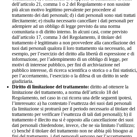
dell’articolo 21, comma 1 o 2 del Regolamento e non sussiste
più alcun motivo legittimo prevalente per procedere al
trattamento dei dati personali; d) i dati personali sono stati trattati
illecitamente; e) risulta necessario cancellare i dati personali per
adempiere ad un obbligo di legge previsto da una norma
comunitaria o di diritto interno. In alcuni casi, come previsto
dall’articolo 17, comma 3 del Regolamento, il titolare del
trattamento è legittimato a non provvedere alla cancellazione dei
tuoi dati personali qualora il loro trattamento sia necessario, ad
esempio, per l’esercizio del diritto alla libertà di espressione e di
informazione, per l’adempimento di un obbligo di legge, per
motivi di interesse pubblico, per fini di archiviazione nel
pubblico interesse, di ricerca scientifica o storica o a fini statistici
per l’accertamento, l’esercizio o la difesa di un diritto in sede
giudiziaria.
Diritto di limitazione del trattamento:
diritto ad ottenere la
limitazione del trattamento, a norma dell’articolo 18 del
Regolamento, nel caso in cui ricorra una delle seguenti ipotesi,
l’interessato: a) ha contestato l’esattezza dei suoi dati personali
(la limitazione si protrarrà per il periodo necessario al titolare del
trattamento per verificare l’esattezza di tali dati personali); b) il
trattamento è illecito ma si è opposto alla cancellazione dei suoi
dati personali chiedendone, invece, che ne sia limitato l’utilizzo;
c) benché il titolare del trattamento non ne abbia più bisogno ai
fini del trattamento, i dati personali servono per l’accertamento,