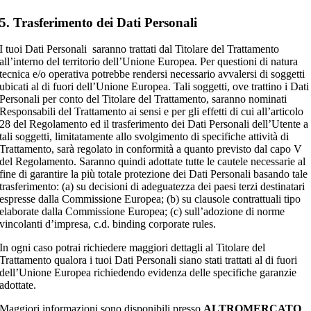
5. Trasferimento dei Dati Personali
I tuoi Dati Personali saranno trattati dal Titolare del Trattamento
all’interno del territorio dell’Unione Europea. Per questioni di natura
tecnica e/o operativa potrebbe rendersi necessario avvalersi di soggetti
ubicati al di fuori dell’Unione Europea. Tali soggetti, ove trattino i Dati
Personali per conto del Titolare del Trattamento, saranno nominati
Responsabili del Trattamento ai sensi e per gli effetti di cui all’articolo
28 del Regolamento ed il trasferimento dei Dati Personali dell’Utente a
tali soggetti, limitatamente allo svolgimento di specifiche attività di
Trattamento, sarà regolato in conformità a quanto previsto dal capo V
del Regolamento. Saranno quindi adottate tutte le cautele necessarie al
fine di garantire la più totale protezione dei Dati Personali basando tale
trasferimento: (a) su decisioni di adeguatezza dei paesi terzi destinatari
espresse dalla Commissione Europea; (b) su clausole contrattuali tipo
elaborate dalla Commissione Europea; (c) sull’adozione di norme
vincolanti d’impresa, c.d. binding corporate rules.
In ogni caso potrai richiedere maggiori dettagli al Titolare del
Trattamento qualora i tuoi Dati Personali siano stati trattati al di fuori
dell’Unione Europea richiedendo evidenza delle specifiche garanzie
adottate.
Maggiori informazioni sono disponibili presso
ALTROMERCATO