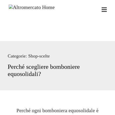
Salta
SOSTENIBILITÀ
al
PER TE
contenuto
PER LE AZIENDE
FILIERE PER LE IMPRESE
Categorie:
Shop-scelte
NEWS
Perché scegliere bomboniere
equosolidali?
SHOP ONLINE
Perché ogni bomboniera equosolidale è