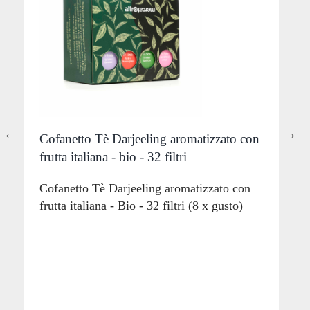
Cofanetto Tè Darjeeling aromatizzato con
T
l
frutta italiana - bio - 32 filtri
T
(
a
Cofanetto Tè Darjeeling aromatizzato con
C
frutta italiana - Bio - 32 filtri (8 x gusto)