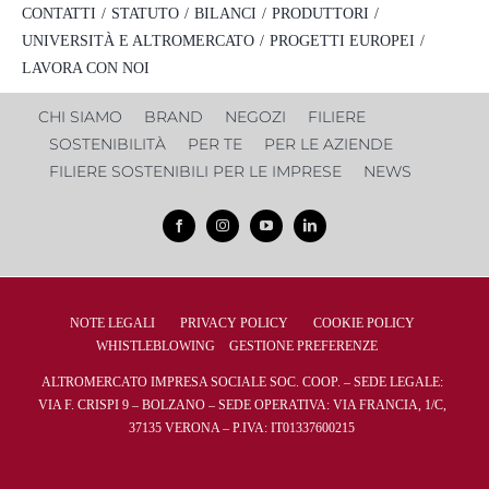
FILIERE PER LE IMPRESE
CONTATTI
STATUTO
BILANCI
PRODUTTORI
UNIVERSITÀ E ALTROMERCATO
PROGETTI EUROPEI
NEWS
LAVORA CON NOI
CHI SIAMO
BRAND
NEGOZI
FILIERE
SHOP ONLINE
SOSTENIBILITÀ
PER TE
PER LE AZIENDE
FILIERE SOSTENIBILI PER LE IMPRESE
NEWS
NOTE LEGALI
PRIVACY POLICY
COOKIE POLICY
WHISTLEBLOWING
GESTIONE PREFERENZE
ALTROMERCATO IMPRESA SOCIALE SOC. COOP. – SEDE LEGALE:
VIA F. CRISPI 9 – BOLZANO – SEDE OPERATIVA: VIA FRANCIA, 1/C,
37135 VERONA – P.IVA: IT01337600215