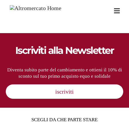
Salta
al
CHI SIAMO
contenuto
BRAND
NEGOZI
Iscriviti alla Newsletter
LE NOSTRE FILIERE
Diventa subito parte del cambiamento e ottieni il 10% di
PRODUTTORI
sconto sul tuo primo acquisto equo e solidale
SOSTENIBILITÀ
iscriviti
PER TE
PER LE AZIENDE
SCEGLI DA CHE PARTE STARE