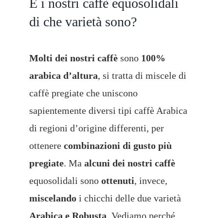
E i nostri caffè equosolidali
di che varietà sono?
Molti dei nostri caffè
sono
100%
arabica d’altura
,
si tratta di miscele di
caffè pregiate che uniscono
sapientemente diversi tipi
caffè Arabica
di regioni d’origine differenti, per
ottenere
combinazioni di gusto più
pregiate
. Ma
alcuni dei nostri caffè
equosolidali sono
ottenuti
, invece,
miscelando
i chicchi delle due varietà
Arabica e Robusta
. Vediamo perché.