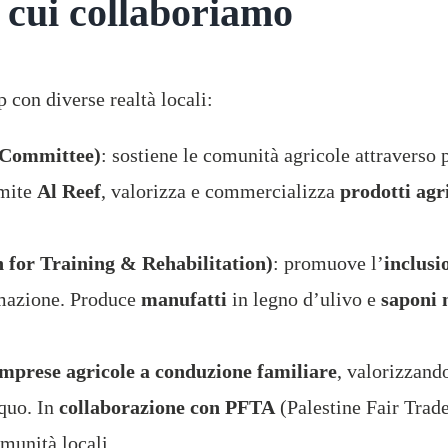
 cui collaboriamo
 con diverse realtà locali:
f Committee)
: sostiene le comunità agricole attraverso
amite
Al Reef
, valorizza e commercializza
prodotti agr
 for Training & Rehabilitation)
: promuove l’
inclusi
ormazione. Produce
manufatti
in legno d’ulivo e
saponi 
imprese agricole a conduzione familiare
, valorizzan
quo. In
collaborazione con PFTA
(Palestine Fair Trad
omunità locali.