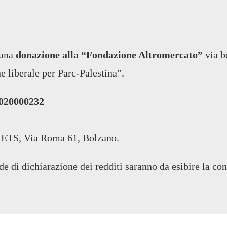
 una
donazione alla “Fondazione Altromercato”
via b
e liberale per Parc-Palestina”.
020000232
S, Via Roma 61, Bolzano.
e di dichiarazione dei redditi saranno da esibire la cont